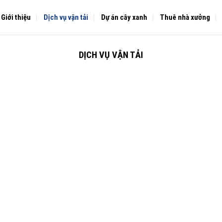
Giới thiệu
Dịch vụ vận tải
Dự án cây xanh
Thuê nhà xưởng
DỊCH VỤ VẬN TẢI