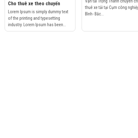
Vận tải Trọng Thành chuyên c
Cho thuê xe theo chuyến
thuê xe tải tại Cụm công nghiệ
Lorem Ipsum is simply dummy text
Bình- Bắc...
of the printing and typesetting
industry. Lorem Ipsum has been...