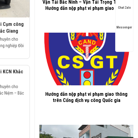
Vận Tải Bắc Ninh – Vận Tải Trọng Thành –
Hướng dẫn nộp phạt vi phạm giao thông
Chat Zalo
ại Cụm công
Messenger
Bắc Giang
chuyên cho
ông nghiệp Đồi
ại KCN Khắc
chuyên cho
hắc Niệm – Bắc
Hướng dẫn nộp phạt vi phạm giao thông
trên Cổng dịch vụ công Quốc gia