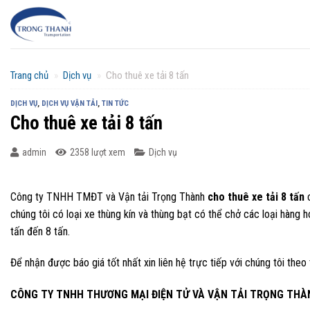
Chuyển
đến
nội
dung
Trang chủ
»
Dịch vụ
»
Cho thuê xe tải 8 tấn
DỊCH VỤ
,
DỊCH VỤ VẬN TẢI
,
TIN TỨC
Cho thuê xe tải 8 tấn
admin
2358 lượt xem
Dịch vụ
Công ty TNHH TMĐT và Vận tải Trọng Thành
cho thuê xe tải 8 tấn
c
chúng tôi có loại xe thùng kín và thùng bạt có thể chở các loại hàng 
tấn đến 8 tấn.
Để nhận được báo giá tốt nhất xin liên hệ trực tiếp với chúng tôi theo 
CÔNG TY TNHH THƯƠNG MẠI ĐIỆN TỬ VÀ VẬN TẢI TRỌNG THÀ