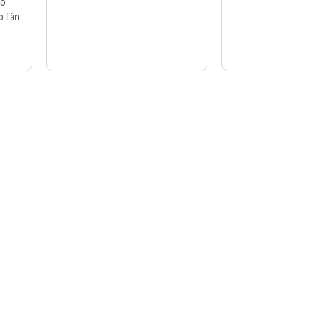
ho
p Tân