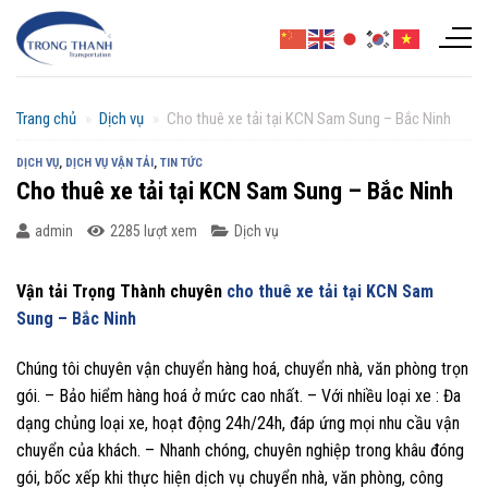
Chuyển
đến
nội
dung
Trang chủ
»
Dịch vụ
»
Cho thuê xe tải tại KCN Sam Sung – Bắc Ninh
DỊCH VỤ
,
DỊCH VỤ VẬN TẢI
,
TIN TỨC
Cho thuê xe tải tại KCN Sam Sung – Bắc Ninh
admin
2285 lượt xem
Dịch vụ
Vận tải Trọng Thành chuyên
cho thuê xe tải tại KCN Sam
Sung – Bắc Ninh
Chúng tôi chuyên vận chuyển hàng hoá, chuyển nhà, văn phòng trọn
gói. – Bảo hiểm hàng hoá ở mức cao nhất. – Với nhiều loại xe : Đa
dạng chủng loại xe, hoạt động 24h/24h, đáp ứng mọi nhu cầu vận
chuyển của khách. – Nhanh chóng, chuyên nghiệp trong khâu đóng
gói, bốc xếp khi thực hiện dịch vụ chuyển nhà, văn phòng, công