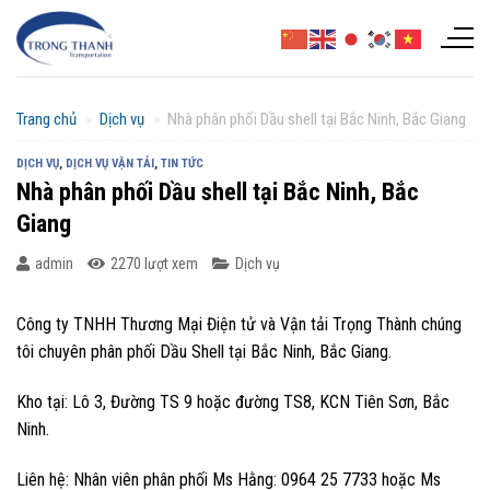
Chuyển
đến
nội
dung
Trang chủ
»
Dịch vụ
»
Nhà phân phối Dầu shell tại Bắc Ninh, Bắc Giang
DỊCH VỤ
,
DỊCH VỤ VẬN TẢI
,
TIN TỨC
Nhà phân phối Dầu shell tại Bắc Ninh, Bắc
Giang
admin
2270 lượt xem
Dịch vụ
Công ty TNHH Thương Mại Điện tử và Vận tải Trọng Thành chúng
tôi chuyên phân phối Dầu Shell tại Bắc Ninh, Bắc Giang.
Kho tại: Lô 3, Đường TS 9 hoặc đường TS8, KCN Tiên Sơn, Bắc
Ninh.
Liên hệ: Nhân viên phân phối Ms Hằng: 0964 25 7733 hoặc Ms