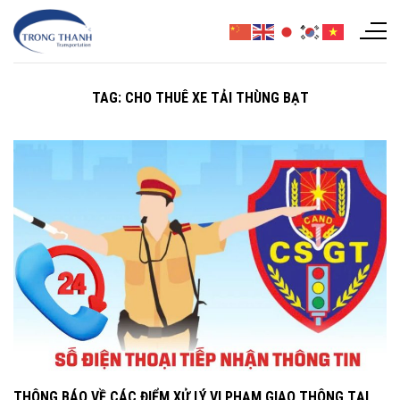
Chuyển
đến
nội
dung
TAG:
CHO THUÊ XE TẢI THÙNG BẠT
THÔNG BÁO VỀ CÁC ĐIỂM XỬ LÝ VI PHẠM GIAO THÔNG TẠI