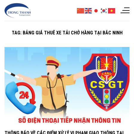
Chuyển
đến
nội
dung
TAG:
BẢNG GIÁ THUÊ XE TẢI CHỞ HÀNG TẠI BẮC NINH
THÔNG BÁO VỀ CÁC ĐIỂM XỬ LÝ VI PHẠM GIAO THÔNG TẠI