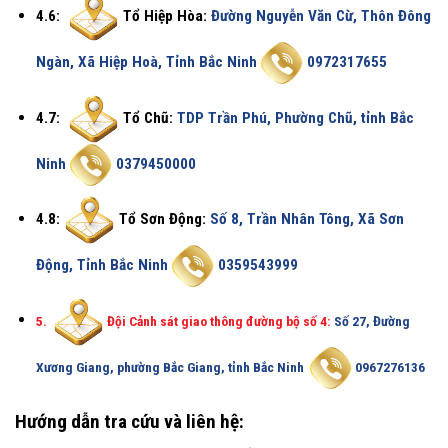
4.6:
Tổ Hiệp Hòa:
Đường Nguyễn Văn Cừ, Thôn Đông
Ngàn, Xã Hiệp Hoà, Tỉnh Bắc Ninh
0972317655
4.7:
Tổ Chũ:
TDP Trần Phú, Phường Chũ, tỉnh Bắc
Ninh
0379450000
4.8:
Tổ Sơn Động:
Số 8, Trần Nhân Tông, Xã Sơn
Động, Tỉnh Bắc Ninh
0359543999
5.
Đội Cảnh sát giao thông đường bộ số 4:
Số 27, Đường
Xương Giang, phường Bắc Giang, tỉnh Bắc Ninh
0967276136
Hướng dẫn tra cứu và liên hệ: