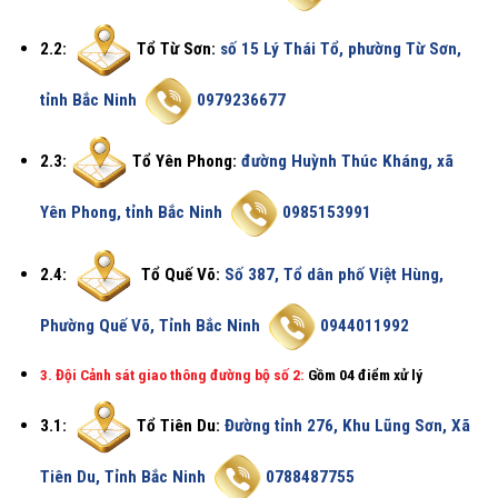
2.2:
Tổ Từ Sơn:
số 15 Lý Thái Tổ, phường Từ Sơn,
tỉnh Bắc Ninh
0979236677
2.3:
Tổ Yên Phong:
đường Huỳnh Thúc Kháng, xã
Yên Phong, tỉnh Bắc Ninh
0985153991
2.4:
Tổ Quế Võ:
Số 387, Tổ dân phố Việt Hùng,
Phường Quế Võ, Tỉnh Bắc Ninh
0944011992
3. Đội Cảnh sát giao thông đường bộ số 2:
Gồm 04 điểm xử lý
3.1:
Tổ Tiên Du:
Đường tỉnh 276, Khu Lũng Sơn, Xã
Tiên Du, Tỉnh Bắc Ninh
0788487755