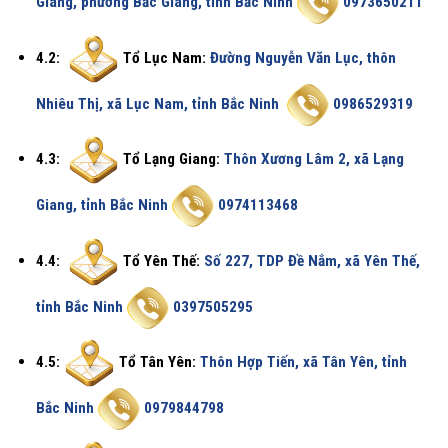
Giang, phường Bắc Giang, tỉnh Bắc Ninh
0973650211
4.2:
Tổ Lục Nam:
Đường Nguyễn Văn Lục, thôn
Nhiêu Thị, xã Lục Nam, tỉnh Bắc Ninh
0986529319
4.3:
Tổ Lạng Giang:
Thôn Xương Lâm 2, xã Lạng
Giang, tỉnh Bắc Ninh
0974113468
4.4:
Tổ Yên Thế:
Số 227, TDP Đề Nắm, xã Yên Thế,
tỉnh Bắc Ninh
0397505295
4.5:
Tổ Tân Yên:
Thôn Hợp Tiến, xã Tân Yên, tỉnh
Bắc Ninh
0979844798