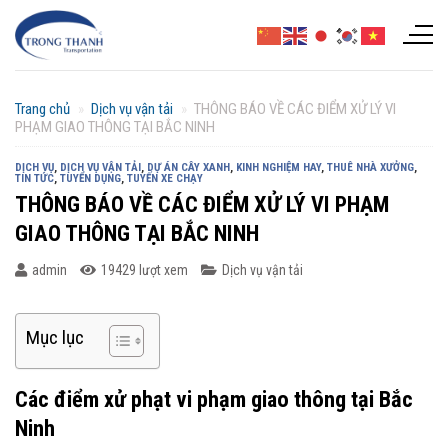
Chuyển
đến
nội
dung
Trang chủ
»
Dịch vụ vận tải
»
THÔNG BÁO VỀ CÁC ĐIỂM XỬ LÝ VI
PHẠM GIAO THÔNG TẠI BẮC NINH
DỊCH VỤ
,
DỊCH VỤ VẬN TẢI
,
DỰ ÁN CÂY XANH
,
KINH NGHIỆM HAY
,
THUÊ NHÀ XƯỞNG
,
TIN TỨC
,
TUYỂN DỤNG
,
TUYẾN XE CHẠY
THÔNG BÁO VỀ CÁC ĐIỂM XỬ LÝ VI PHẠM
GIAO THÔNG TẠI BẮC NINH
admin
19429 lượt xem
Dịch vụ vận tải
Mục lục
Các điểm xử phạt vi phạm giao thông tại Bắc
Ninh