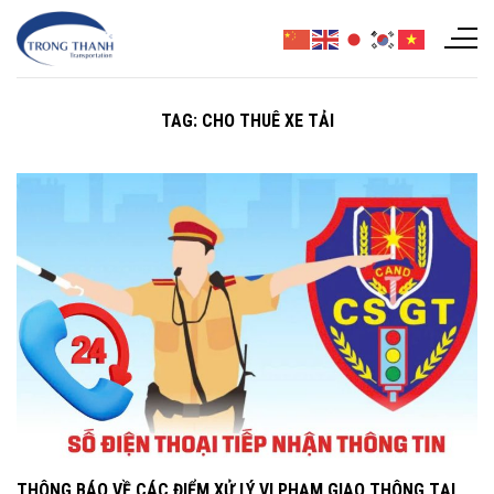
Chuyển
đến
nội
dung
TAG:
CHO THUÊ XE TẢI
THÔNG BÁO VỀ CÁC ĐIỂM XỬ LÝ VI PHẠM GIAO THÔNG TẠI