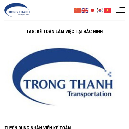
Chuyển
đến
nội
dung
TAG:
KẾ TOÁN LÀM VIỆC TẠI BẮC NINH
TUYỂN DỤNG NHÂN VIÊN KẾ TOÁN