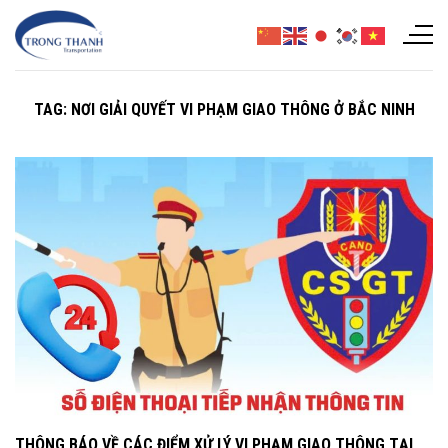
Chuyển
đến
nội
dung
TAG:
NƠI GIẢI QUYẾT VI PHẠM GIAO THÔNG Ở BẮC NINH
THÔNG BÁO VỀ CÁC ĐIỂM XỬ LÝ VI PHẠM GIAO THÔNG TẠI