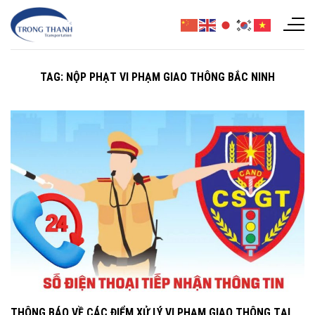
Chuyển
đến
nội
dung
TAG:
NỘP PHẠT VI PHẠM GIAO THÔNG BẮC NINH
THÔNG BÁO VỀ CÁC ĐIỂM XỬ LÝ VI PHẠM GIAO THÔNG TẠI