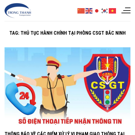
Chuyển
đến
nội
dung
TAG:
THỦ TỤC HÀNH CHÍNH TẠI PHÒNG CSGT BẮC NINH
THÔNG BÁO VỀ CÁC ĐIỂM XỬ LÝ VI PHẠM GIAO THÔNG TẠI