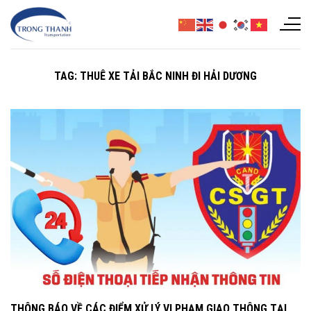
Chuyển
đến
nội
dung
TAG:
THUÊ XE TẢI BẮC NINH ĐI HẢI DƯƠNG
THÔNG BÁO VỀ CÁC ĐIỂM XỬ LÝ VI PHẠM GIAO THÔNG TẠI