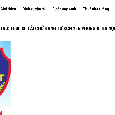
Giới thiệu
Dịch vụ vận tải
Dự án cây xanh
Thuê nhà xưởng
TAG:
THUÊ XE TẢI CHỞ HÀNG TỪ KCN YÊN PHONG ĐI HÀ NỘ