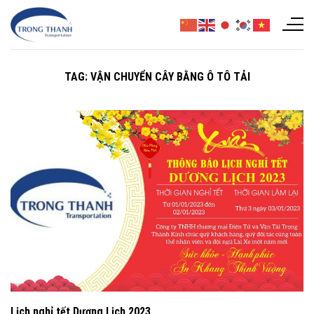
Chuyển
đến
nội
dung
TAG:
VẬN CHUYỂN CÂY BẰNG Ô TÔ TẢI
Lịch nghỉ tết Dương Lịch 2023