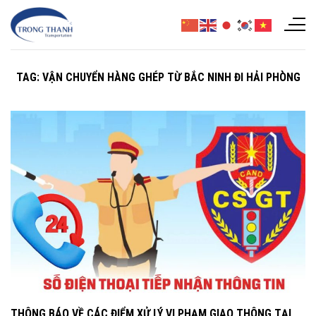
Chuyển
đến
nội
dung
TAG:
VẬN CHUYỂN HÀNG GHÉP TỪ BẮC NINH ĐI HẢI PHÒNG
THÔNG BÁO VỀ CÁC ĐIỂM XỬ LÝ VI PHẠM GIAO THÔNG TẠI