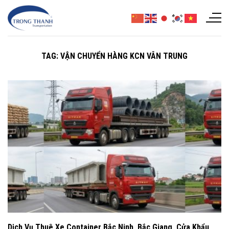
Chuyển
đến
nội
dung
TAG:
VẬN CHUYỂN HÀNG KCN VÂN TRUNG
Dịch Vụ Thuê Xe Container Bắc Ninh, Bắc Giang, Cửa Khẩu