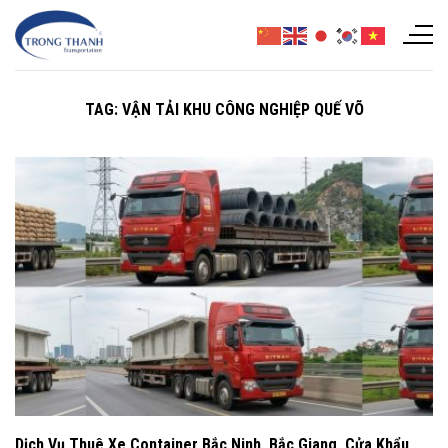
Chuyển
đến
nội
dung
TAG:
VẬN TẢI KHU CÔNG NGHIỆP QUẾ VÕ
Dịch Vụ Thuê Xe Container Bắc Ninh, Bắc Giang, Cửa Khẩu