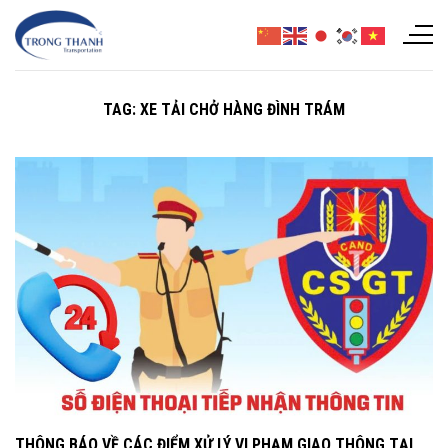
Chuyển
đến
nội
dung
TAG:
XE TẢI CHỞ HÀNG ĐÌNH TRÁM
THÔNG BÁO VỀ CÁC ĐIỂM XỬ LÝ VI PHẠM GIAO THÔNG TẠI