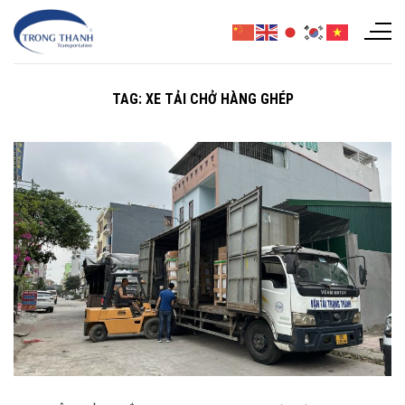
Chuyển
đến
nội
dung
TAG:
XE TẢI CHỞ HÀNG GHÉP