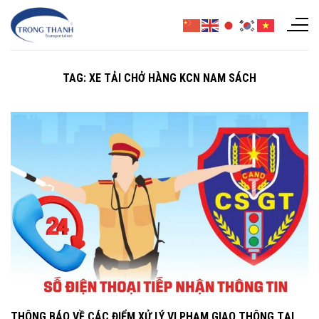
Chuyển
đến
nội
dung
TAG:
XE TẢI CHỞ HÀNG KCN NAM SÁCH
THÔNG BÁO VỀ CÁC ĐIỂM XỬ LÝ VI PHẠM GIAO THÔNG TẠI