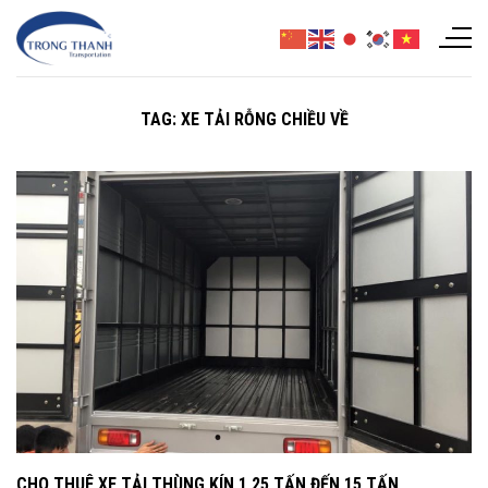
Chuyển
đến
nội
dung
TAG:
XE TẢI RỖNG CHIỀU VỀ
CHO THUÊ XE TẢI THÙNG KÍN 1,25 TẤN ĐẾN 15 TẤN