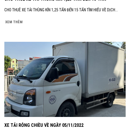
CHO THUÊ XE TẢI THÙNG KÍN 1,25 TẤN ĐẾN 15 TẤN TÌM HIỂU VỀ DỊCH...
XEM THÊM
XE TẢI RỖNG CHIỀU VỀ NGÀY 05/11/2022