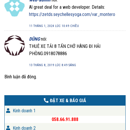
Al great deal for a web developer. Details:
https://zetds.seychellesyoga.com/var_montero
11 THÁNG 1, 2024 LÚC 10:49 CHIỀU
DŨNG
nói:
THUÊ XE TẢI 8 TẤN CHỞ HÀNG ĐI HẢI
PHÒNG.0918078886
13 THÁNG 8, 2019 LÚC 8:49 SÁNG
Bình luận đã đóng.
ĐẶT XE & BÁO GIÁ
Kinh doanh 1
058.66.91.888
Kinh doanh 2