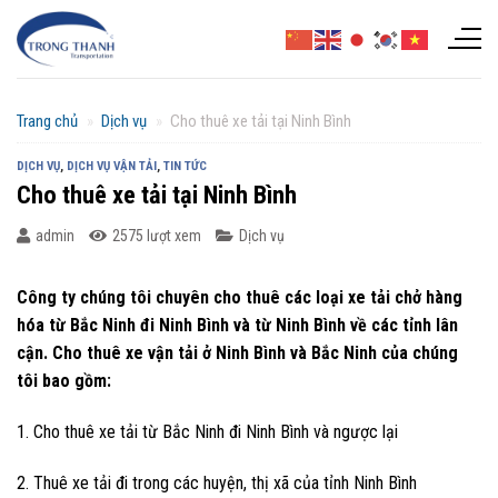
Chuyển
đến
nội
dung
Trang chủ
»
Dịch vụ
»
Cho thuê xe tải tại Ninh Bình
DỊCH VỤ
,
DỊCH VỤ VẬN TẢI
,
TIN TỨC
Cho thuê xe tải tại Ninh Bình
admin
2575 lượt xem
Dịch vụ
Công ty chúng tôi chuyên cho thuê các loại xe tải chở hàng
hóa từ Bắc Ninh đi Ninh Bình và từ Ninh Bình về các tỉnh lân
cận.
Cho thuê xe vận tải ở Ninh Bình và Bắc Ninh của chúng
tôi bao gồm:
1. Cho thuê xe tải từ Bắc Ninh đi Ninh Bình và ngược lại
2. Thuê xe tải đi trong các huyện, thị xã của tỉnh Ninh Bình