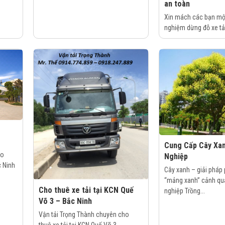
an toàn
Xin mách các bạn một
nghiệm dừng đỗ xe tải
Cung Cấp Cây Xa
ho
Nghiệp
c Ninh
Cây xanh – giải pháp 
“mảng xanh” cảnh qu
Cho thuê xe tải tại KCN Quế
nghiệp Trồng...
Võ 3 – Bắc Ninh
Vận tải Trọng Thành chuyên cho
thuê xe tải tại KCN Quế Võ 3 -...