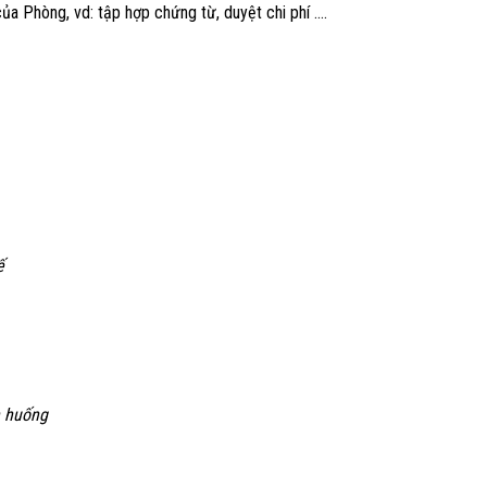
của Phòng, vd: tập hợp chứng từ, duyệt chi phí ….
ế
h huống