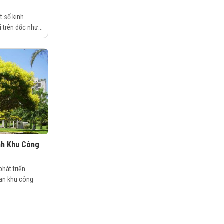
 số kinh
 trên dốc như...
nh Khu Công
phát triển
an khu công