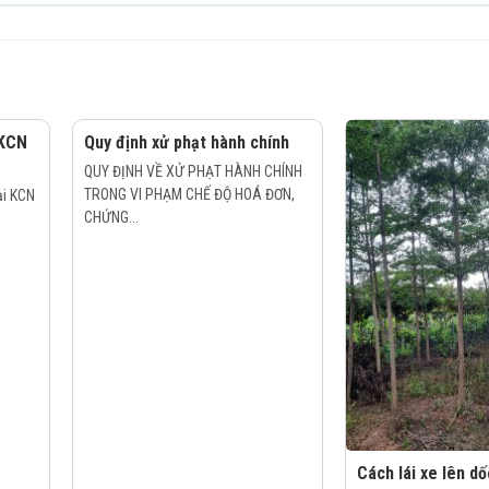
 KCN
Quy định xử phạt hành chính
QUY ĐỊNH VỀ XỬ PHẠT HÀNH CHÍNH
TRONG VI PHẠM CHẾ ĐỘ HOÁ ĐƠN,
ại KCN
CHỨNG...
Cách lái xe lên d