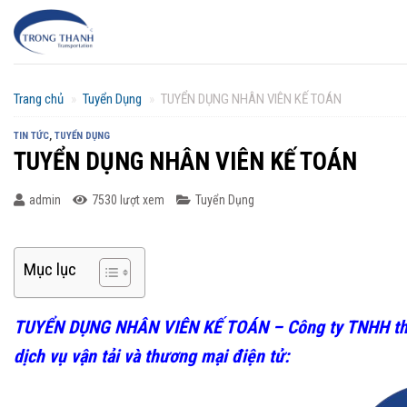
Chuyển
đến
nội
dung
Trang chủ
»
Tuyển Dụng
»
TUYỂN DỤNG NHÂN VIÊN KẾ TOÁN
TIN TỨC
,
TUYỂN DỤNG
TUYỂN DỤNG NHÂN VIÊN KẾ TOÁN
admin
7530 lượt xem
Tuyển Dụng
Mục lục
TUYỂN DỤNG NHÂN VIÊN KẾ TOÁN – Công ty TNHH
t
dịch vụ
vận tải và thương mại điện tử
: