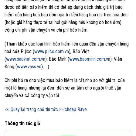
được số tiền bảo hiểm thì có thể áp dụng cách tính: giá trị bảo
hiểm của hàng hoá bao gồm giá trị tiền hàng hoá ghi trên hoá đơn
(hoặc giá hàng thực tế tại nơi gửi hàng nếu không có hoá đơn)
cộng chi phí vận chuyển và chi phí bảo hiểm.
(Tham khảo các loại hình bảo hiểm liên quan đến vận chuyển hàng
hoá của Pijico (
www.pjico.com.vn
), Bảo Việt
(
www.baoviet.com.vn
), Bảo Minh (
www.baominh.com.vn
), Viễn
Đông (
www.vass.vn
), …)
Chi phí bỏ ra cho việc mua bảo hiểm là rất nhỏ so với giá trị của
một lô hàng, nhưng lại đem đến sự an tâm cho người thuê vận
chuyển và cả công ty vận tải.
<< Quay lại trang chủ tin tức >>
cheap Rave
Thông tin tác giả