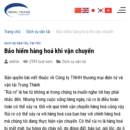
Chuyển
đến
nội
dung
Trang chủ
»
Dịch vụ vận tải
»
Bảo hiểm hàng hoá khi vận chuyển
DỊCH VỤ VẬN TẢI
,
TIN TỨC
Bảo hiểm hàng hoá khi vận chuyển
admin
2393 lượt xem
Dịch vụ vận tải
Bản quyền bài viết thuộc về Công ty TNHH thương mại điện tử và
vận tải Trọng Thành
“Rủi ro” là hai từ không ai trong chúng ta muốn nghe tới hay phải
nhắc đến. Nhưng trong cuộc sống hàng ngày, rủi ro là điều hoàn
toàn có thể xảy ra. Đối với quá trình vận chuyển hàng hoá cũng vậy.
Rủi ro có thể xảy ra với hàng hoá của bạn hay với chính hàng hoá
mà chúng tôi đang thực hiện vận chuyển. Có thể rủi ro là hàng hoá
bị mất mát, hư hỏng do cháy nổ, do động đất, bão lụt, gió lốc, do ô