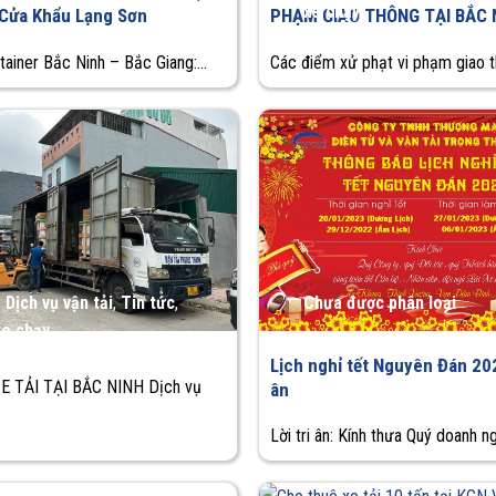
xe chạy
 Cửa Khẩu Lạng Sơn
PHẠM GIAO THÔNG TẠI BẮC 
ainer Bắc Ninh – Bắc Giang:...
Các điểm xử phạt vi phạm giao t
,
Dịch vụ vận tải
,
Tin tức
,
Chưa được phân loại
xe chạy
Lịch nghỉ tết Nguyên Đán 202
E TẢI TẠI BẮC NINH Dịch vụ
ân
Lời tri ân: Kính thưa Quý doanh ng