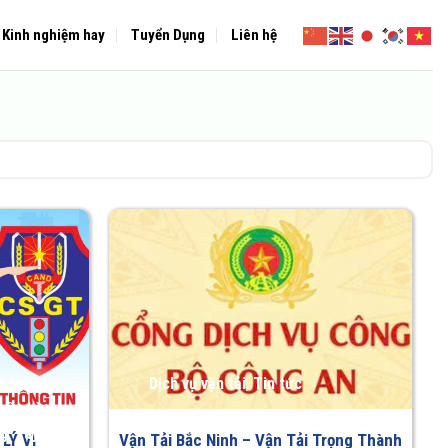
Kinh nghiệm hay
Tuyển Dụng
Liên hệ
 án cây
Dịch vụ vận tải
,
Tin tức
uê nhà
g
,
Tuyến
LÝ VI
Vận Tải Bắc Ninh – Vận Tải Trọng Thành