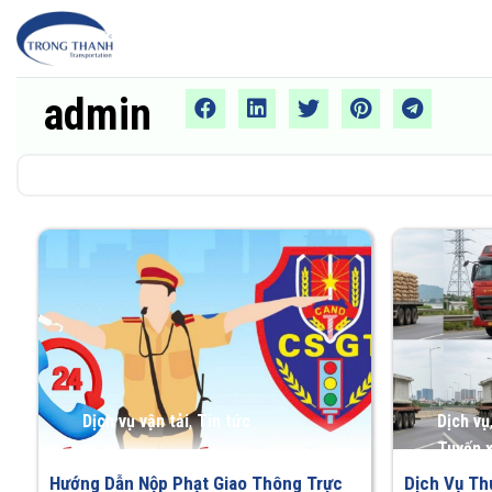
Chuyển
đến
nội
dung
admin
Dịch vụ vận tải
,
Tin tức
Dịch vụ
Tuyến 
Hướng Dẫn Nộp Phạt Giao Thông Trực
Dịch Vụ Th