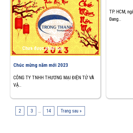
TP. HCM, ng
Đang...
Chưa được phân loại
Chúc mừng năm mới 2023
CÔNG TY TNHH THƯƠNG MẠI ĐIỆN TỬ VÀ
VẬ...
1
2
3
…
14
Trang sau »