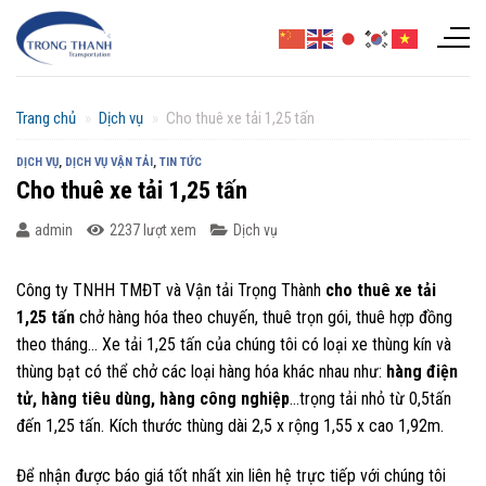
Chuyển
đến
nội
dung
Trang chủ
»
Dịch vụ
»
Cho thuê xe tải 1,25 tấn
DỊCH VỤ
,
DỊCH VỤ VẬN TẢI
,
TIN TỨC
Cho thuê xe tải 1,25 tấn
admin
2237 lượt xem
Dịch vụ
Công ty TNHH TMĐT và Vận tải Trọng Thành
cho thuê xe tải
1,25 tấn
chở hàng hóa theo chuyến, thuê trọn gói, thuê hợp đồng
theo tháng… Xe tải 1,25 tấn của chúng tôi có loại xe thùng kín và
thùng bạt có thể chở các loại hàng hóa khác nhau như:
hàng điện
tử, hàng tiêu dùng, hàng công nghiệp
…trọng tải nhỏ từ 0,5tấn
đến 1,25 tấn. Kích thước thùng dài 2,5 x rộng 1,55 x cao 1,92m.
Để nhận được báo giá tốt nhất xin liên hệ trực tiếp với chúng tôi