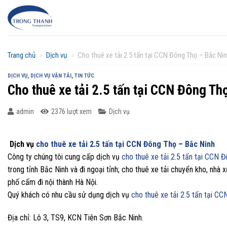
Chuyển
đến
nội
dung
Trang chủ
»
Dịch vụ
»
Cho thuê xe tải 2.5 tấn tại CCN Đông Thọ – Bắc Ni
DỊCH VỤ
,
DỊCH VỤ VẬN TẢI
,
TIN TỨC
Cho thuê xe tải 2.5 tấn tại CCN Đông Th
admin
2376 lượt xem
Dịch vụ
Dịch vụ
cho thuê xe tải 2.5 tấn tại CCN Đông Thọ – Bắc Ninh
Công ty chúng tôi cung cấp dịch vụ
cho thuê xe tải 2.5 tấn tại CCN 
trong tỉnh Bắc Ninh và đi ngoại tỉnh; cho thuê xe tải chuyển kho, nhà
phố cấm đi nội thành Hà Nội.
Quý khách có nhu cầu sử dụng dịch vụ
cho thuê xe tải 2.5 tấn tại C
Địa chỉ: Lô 3, TS9, KCN Tiên Sơn Bắc Ninh.