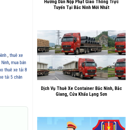
Hướng Dẫn Nộp Phạt Giao Thông Trực
Tuyến Tại Bắc Ninh Mới Nhất
Ninh
,
thuê xe
 Ninh
,
mua bán
ho thuê xe tải 8
xe tải 5 chân
Dịch Vụ Thuê Xe Container Bắc Ninh, Bắc
Giang, Cửa Khẩu Lạng Sơn