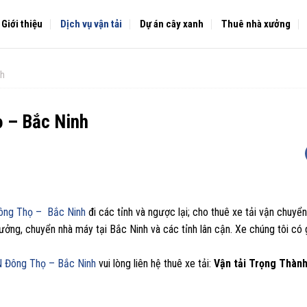
Giới thiệu
Dịch vụ vận tải
Dự án cây xanh
Thuê nhà xưởng
nh
ọ – Bắc Ninh
Đông Thọ – Bắc Ninh
đi các tỉnh và ngược lại; cho thuê xe tải vận chuyể
 xưởng, chuyển nhà máy tại Bắc Ninh và các tỉnh lân cận. Xe chúng tôi có
CN Đông Thọ – Bắc Ninh
vui lòng liên hệ thuê xe tải:
Vận tải Trọng Thàn