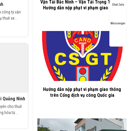
Vận Tải Bắc Ninh – Vận Tải Trọng Thành –
nh
Chat Zalo
Hướng dẫn nộp phạt vi phạm giao thông
à công ty vận
ụ thuê xe...
Messenger
Hướng dẫn nộp phạt vi phạm giao thông
trên Cổng dịch vụ công Quốc gia
ại Quảng Ninh
uyên cho thuê
ng hóa từ...