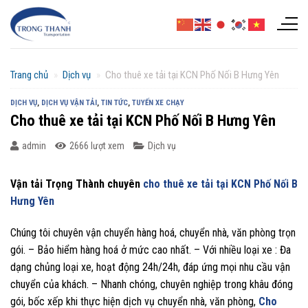
Chuyển
đến
nội
dung
Trang chủ
»
Dịch vụ
»
Cho thuê xe tải tại KCN Phố Nối B Hưng Yên
DỊCH VỤ
,
DỊCH VỤ VẬN TẢI
,
TIN TỨC
,
TUYẾN XE CHẠY
Cho thuê xe tải tại KCN Phố Nối B Hưng Yên
admin
2666 lượt xem
Dịch vụ
Vận tải Trọng Thành chuyên
cho thuê xe tải tại KCN Phố Nối B
Hưng Yên
Chúng tôi chuyên vận chuyển hàng hoá, chuyển nhà, văn phòng trọn
gói. – Bảo hiểm hàng hoá ở mức cao nhất. – Với nhiều loại xe : Đa
dạng chủng loại xe, hoạt động 24h/24h, đáp ứng mọi nhu cầu vận
chuyển của khách. – Nhanh chóng, chuyên nghiệp trong khâu đóng
gói, bốc xếp khi thực hiện dịch vụ chuyển nhà, văn phòng,
Cho