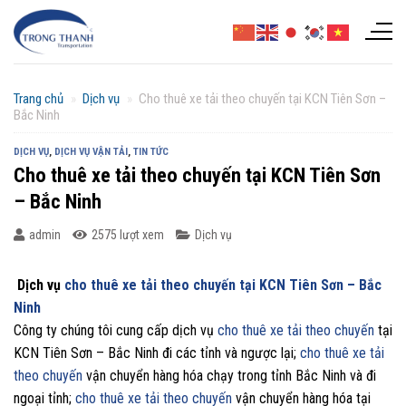
Chuyển
đến
nội
dung
Trang chủ
»
Dịch vụ
»
Cho thuê xe tải theo chuyến tại KCN Tiên Sơn –
Bắc Ninh
DỊCH VỤ
,
DỊCH VỤ VẬN TẢI
,
TIN TỨC
Cho thuê xe tải theo chuyến tại KCN Tiên Sơn
– Bắc Ninh
admin
2575 lượt xem
Dịch vụ
Dịch vụ
cho thuê xe tải theo chuyến tại KCN Tiên Sơn – Bắc
Ninh
Công ty chúng tôi cung cấp dịch vụ
cho thuê xe tải theo chuyến
tại
KCN Tiên Sơn – Bắc Ninh đi các tỉnh và ngược lại;
cho thuê xe tải
theo chuyến
vận chuyển hàng hóa chạy trong tỉnh Bắc Ninh và đi
ngoại tỉnh;
cho thuê xe tải theo chuyến
vận chuyển hàng hóa tại