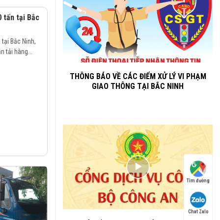
 tấn tại Bắc
 tại Bắc Ninh,
 tải hàng...
THÔNG BÁO VỀ CÁC ĐIỂM XỬ LÝ VI PHẠM
GIAO THÔNG TẠI BẮC NINH
Tìm đường
Chat Zalo