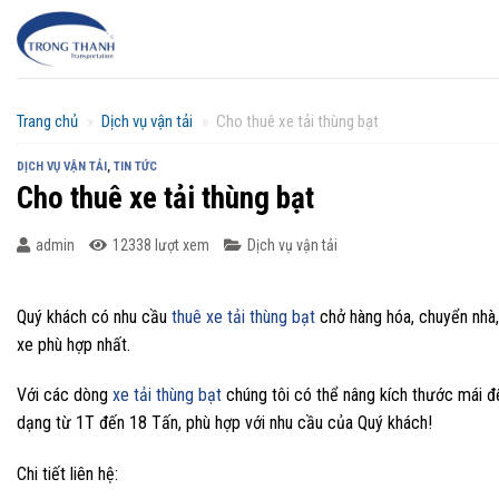
Chuyển
đến
nội
dung
Trang chủ
»
Dịch vụ vận tải
»
Cho thuê xe tải thùng bạt
DỊCH VỤ VẬN TẢI
,
TIN TỨC
Cho thuê xe tải thùng bạt
admin
12338 lượt xem
Dịch vụ vận tải
Quý khách có nhu cầu
thuê xe tải thùng bạt
chở hàng hóa, chuyển nhà,
xe phù hợp nhất.
Với các dòng
xe tải thùng bạt
chúng tôi có thể nâng kích thước mái đ
dạng từ 1T đến 18 Tấn, phù hợp với nhu cầu của Quý khách!
Chi tiết liên hệ: