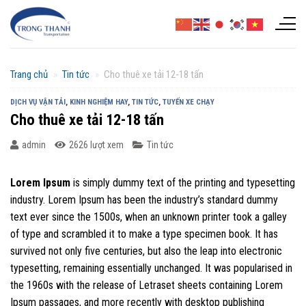
Chuyển
đến
nội
dung
Trang chủ
»
Tin tức
»
Cho thuê xe tải 12-18 tấn
DỊCH VỤ VẬN TẢI
,
KINH NGHIỆM HAY
,
TIN TỨC
,
TUYẾN XE CHẠY
Cho thuê xe tải 12-18 tấn
admin
2626 lượt xem
Tin tức
Lorem Ipsum
is simply dummy text of the printing and typesetting
industry. Lorem Ipsum has been the industry’s standard dummy
text ever since the 1500s, when an unknown printer took a galley
of type and scrambled it to make a type specimen book. It has
survived not only five centuries, but also the leap into electronic
typesetting, remaining essentially unchanged. It was popularised in
the 1960s with the release of Letraset sheets containing Lorem
Ipsum passages, and more recently with desktop publishing