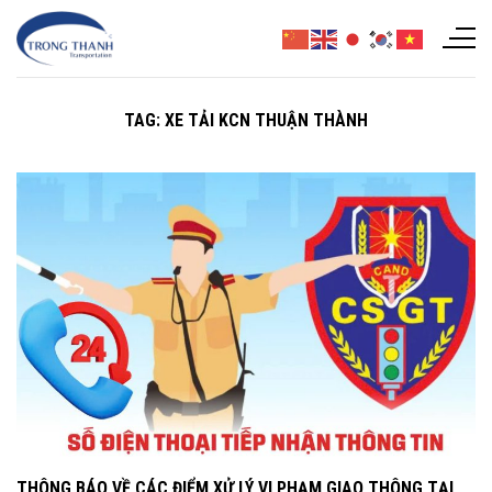
Chuyển
đến
nội
dung
TAG:
XE TẢI KCN THUẬN THÀNH
THÔNG BÁO VỀ CÁC ĐIỂM XỬ LÝ VI PHẠM GIAO THÔNG TẠI