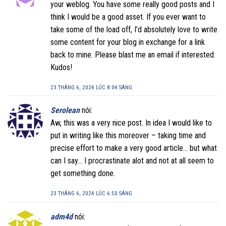
your weblog. You have some really good posts and I
think I would be a good asset. If you ever want to
take some of the load off, I’d absolutely love to write
some content for your blog in exchange for a link
back to mine. Please blast me an email if interested.
Kudos!
23 THÁNG 6, 2024 LÚC 8:04 SÁNG
Serolean
nói:
Aw, this was a very nice post. In idea I would like to
put in writing like this moreover – taking time and
precise effort to make a very good article… but what
can I say… I procrastinate alot and not at all seem to
get something done.
23 THÁNG 6, 2024 LÚC 6:50 SÁNG
adm4d
nói: