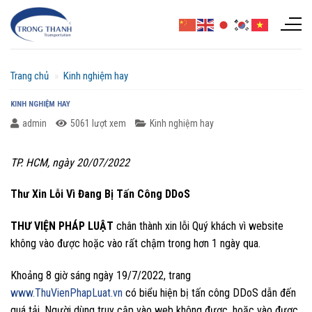
Chuyển
đến
nội
dung
Trang chủ
»
Kinh nghiệm hay
KINH NGHIỆM HAY
admin
5061 lượt xem
Kinh nghiệm hay
TP. HCM, ngày 20/07/2022
Thư Xin Lỗi Vì Đang Bị Tấn Công DDoS
THƯ VIỆN PHÁP LUẬT
chân thành xin lỗi Quý khách vì website
không vào được hoặc vào rất chậm trong hơn 1 ngày qua.
Khoảng 8 giờ sáng ngày 19/7/2022, trang
www.ThuVienPhapLuat.vn
có biểu hiện bị tấn công DDoS dẫn đến
quá tải. Người dùng truy cập vào web không được, hoặc vào được