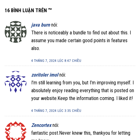
16 BÌNH LUẬN TRÊN “
”
java burn
nói:
There is noticeably a bundle to find out about this. I
assume you made certain good points in features
also.
4 THÁNG 7, 2024 LÚC 8:47 CHIỀU
zoritoler imol
nói:
I’m still learning from you, but I’m improving myself. I
absolutely enjoy reading everything that is posted on
your website.Keep the information coming. I liked it!
4 THÁNG 7, 2024 LÚC 3:35 CHIỀU
Zencortex
nói:
fantastic post.Never knew this, thankyou for letting