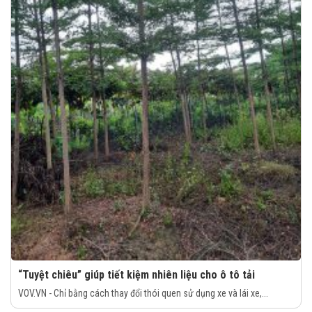
“Tuyệt chiêu” giúp tiết kiệm nhiên liệu cho ô tô tải
VOV.VN - Chỉ bằng cách thay đổi thói quen sử dụng xe và lái xe,...