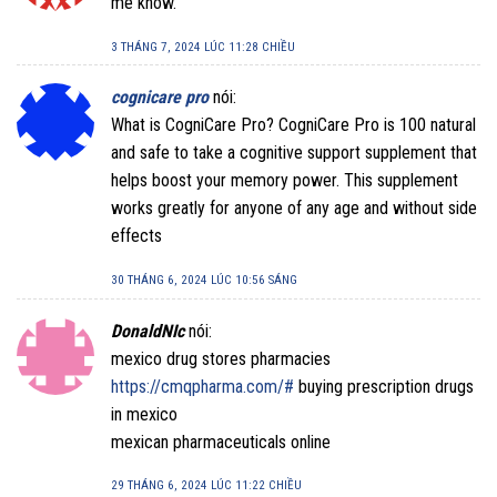
me know.
3 THÁNG 7, 2024 LÚC 11:28 CHIỀU
cognicare pro
nói:
What is CogniCare Pro? CogniCare Pro is 100 natural
and safe to take a cognitive support supplement that
helps boost your memory power. This supplement
works greatly for anyone of any age and without side
effects
30 THÁNG 6, 2024 LÚC 10:56 SÁNG
DonaldNIc
nói:
mexico drug stores pharmacies
https://cmqpharma.com/#
buying prescription drugs
in mexico
mexican pharmaceuticals online
29 THÁNG 6, 2024 LÚC 11:22 CHIỀU