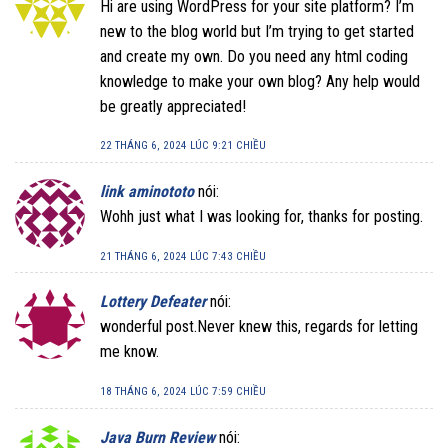
Hi are using WordPress for your site platform? I’m
new to the blog world but I’m trying to get started
and create my own. Do you need any html coding
knowledge to make your own blog? Any help would
be greatly appreciated!
22 THÁNG 6, 2024 LÚC 9:21 CHIỀU
link aminototo
nói:
Wohh just what I was looking for, thanks for posting.
21 THÁNG 6, 2024 LÚC 7:43 CHIỀU
Lottery Defeater
nói:
wonderful post.Never knew this, regards for letting
me know.
18 THÁNG 6, 2024 LÚC 7:59 CHIỀU
Java Burn Review
nói: