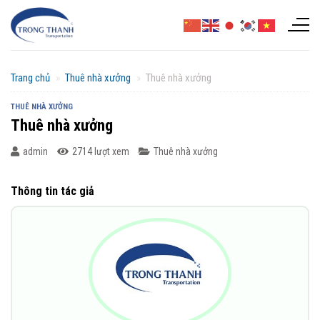
Chuyển
đến
nội
dung
Trang chủ
»
Thuê nhà xưởng
»
Thuê nhà xưởng
THUÊ NHÀ XƯỞNG
Thuê nhà xưởng
admin
2714 lượt xem
Thuê nhà xưởng
Thông tin tác giả