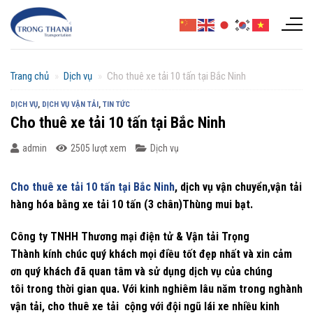
Chuyển
đến
nội
dung
Trang chủ
»
Dịch vụ
»
Cho thuê xe tải 10 tấn tại Bắc Ninh
DỊCH VỤ
,
DỊCH VỤ VẬN TẢI
,
TIN TỨC
Cho thuê xe tải 10 tấn tại Bắc Ninh
admin
2505 lượt xem
Dịch vụ
Cho thuê xe tải 10 tấn tại Bắc Ninh
, dịch vụ vận chuyển,vận tải
hàng hóa bằng xe tải 10 tấn (3 chân)Thùng mui bạt.
Công ty TNHH Thương mại điện tử & Vận tải Trọng
Thành
kính chúc quý khách mọi điều tốt đẹp nhất và xin cảm
ơn quý khách
đã quan tâm và sử dụng dịch vụ của chúng
tôi
trong thời gian qua. Với kinh nghiêm lâu năm trong nghành
vận tải,
cho thuê xe tải cộng với đội ngũ lái xe nhiều kinh