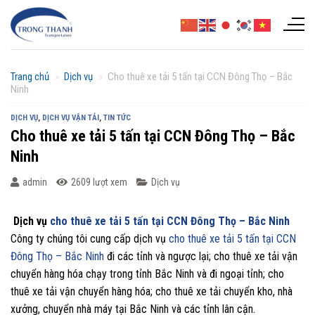
Chuyển
đến
nội
dung
Trang chủ
»
Dịch vụ
»
Cho thuê xe tải 5 tấn tại CCN Đông Thọ – Bắc
Ninh
DỊCH VỤ
,
DỊCH VỤ VẬN TẢI
,
TIN TỨC
Cho thuê xe tải 5 tấn tại CCN Đông Thọ – Bắc
Ninh
admin
2609 lượt xem
Dịch vụ
Dịch vụ
cho thuê xe tải 5 tấn tại CCN Đông Thọ – Bắc Ninh
Công ty chúng tôi cung cấp dịch vụ
cho thuê xe tải 5 tấn tại CCN
Đông Thọ – Bắc Ninh
đi các tỉnh và ngược lại; cho thuê xe tải vận
chuyển hàng hóa chạy trong tỉnh Bắc Ninh và đi ngoại tỉnh; cho
thuê xe tải vận chuyển hàng hóa; cho thuê xe tải chuyển kho, nhà
xưởng, chuyển nhà máy tại Bắc Ninh và các tỉnh lân cận.