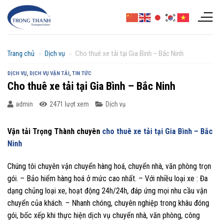
Chuyển
đến
nội
dung
Trang chủ
»
Dịch vụ
»
Cho thuê xe tải tại Gia Bình – Bắc Ninh
DỊCH VỤ
,
DỊCH VỤ VẬN TẢI
,
TIN TỨC
Cho thuê xe tải tại Gia Bình – Bắc Ninh
admin
2471 lượt xem
Dịch vụ
Vận tải Trọng Thành chuyên
cho thuê xe tải tại Gia Bình – Bắc
Ninh
Chúng tôi chuyên vận chuyển hàng hoá, chuyển nhà, văn phòng trọn
gói. – Bảo hiểm hàng hoá ở mức cao nhất. – Với nhiều loại xe : Đa
dạng chủng loại xe, hoạt động 24h/24h, đáp ứng mọi nhu cầu vận
chuyển của khách. – Nhanh chóng, chuyên nghiệp trong khâu đóng
gói, bốc xếp khi thực hiện dịch vụ chuyển nhà, văn phòng, công