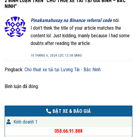
2 BÌNH LUẬN TRÊN “
CHO THUÊ XE TẢI TẠI GIA BÌNH – BẮC
NINH
”
Pinakamahusay na Binance referral code
nói:
I don’t think the title of your article matches the
content lol. Just kidding, mainly because I had some
doubts after reading the article.
10 THÁNG 6, 2024 LÚC 12:58 SÁNG
Pingback:
Cho thuê xe tải tại Lương Tài - Bắc Ninh
Bình luận đã đóng.
ĐẶT XE & BÁO GIÁ
Kinh doanh 1
058.66.91.888