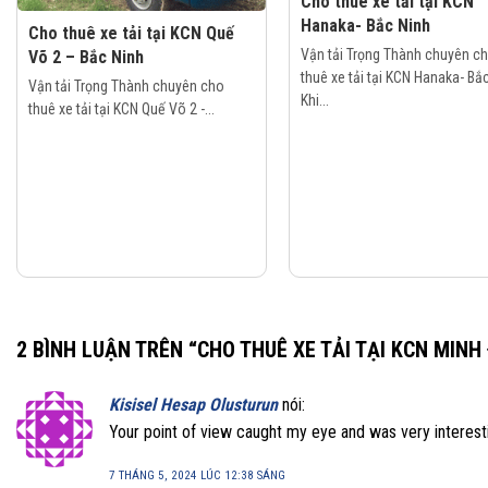
Cho thuê xe tải tại KCN
Hanaka- Bắc Ninh
Cho thuê xe tải tại KCN Quế
Vận tải Trọng Thành chuyên c
Võ 2 – Bắc Ninh
thuê xe tải tại KCN Hanaka- Bắ
Vận tải Trọng Thành chuyên cho
Khi...
thuê xe tải tại KCN Quế Võ 2 -...
2 BÌNH LUẬN TRÊN “
CHO THUÊ XE TẢI TẠI KCN MIN
Kisisel Hesap Olusturun
nói:
Your point of view caught my eye and was very interesti
7 THÁNG 5, 2024 LÚC 12:38 SÁNG