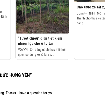
Cho thuê xe tải 2,
ho
Công ty TNHH TMĐT và
c Ninh
Thành cho thuê xe tải
hàng...
“Tuyệt chiêu” giúp tiết kiệm
nhiên liệu cho ô tô tải
VOV.VN - Chỉ bằng cách thay đổi thói
quen sử dụng xe và lái xe,...
H ĐỨC HƯNG YÊN
”
ng. Thanks. I have a question for you.