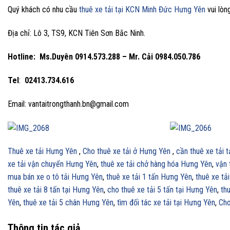
Quý khách có nhu cầu
thuê xe tải tại KCN
Minh Đức
Hưng Yên
vui lòng
Địa chỉ: Lô 3, TS9, KCN Tiên Sơn Bắc Ninh.
Hotline:
Ms.Duyên 0914.573.288 – Mr. Cải 0984.050.786
Tel
:
02413.734.616
Email: vantaitrongthanh.bn@gmail.com
Thuê xe tải Hưng Yên
,
Cho thuê xe tải ở Hưng Yên
,
cần thuê xe tải 
xe tải vận chuyển Hưng Yên
,
thuê xe tải chở hàng hóa Hưng Yên
,
vận 
mua bán xe o tô tải Hưng Yên
,
thuê xe tải 1 tấn Hưng Yên
,
thuê xe tả
thuê xe tải 8 tấn tại Hưng Yên
,
cho thuê xe tải 5 tấn tại Hưng Yên
,
thu
Yên
,
thuê xe tải 5 chân Hưng Yên
,
tìm đối tác xe tải tại Hưng Yên
,
Cho
Thông tin tác giả