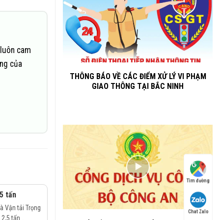
 luôn cam
ững của
THÔNG BÁO VỀ CÁC ĐIỂM XỬ LÝ VI PHẠM
GIAO THÔNG TẠI BẮC NINH
Tìm đường
5 tấn
 Vận tải Trọng
Chat Zalo
2,5 tấn...