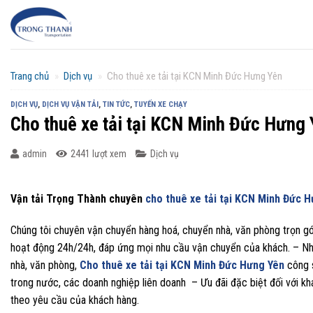
Chuyển
đến
nội
dung
Trang chủ
»
Dịch vụ
»
Cho thuê xe tải tại KCN Minh Đức Hưng Yên
DỊCH VỤ
,
DỊCH VỤ VẬN TẢI
,
TIN TỨC
,
TUYẾN XE CHẠY
Cho thuê xe tải tại KCN Minh Đức Hưng 
admin
2441 lượt xem
Dịch vụ
Vận tải Trọng Thành chuyên
cho thuê xe tải tại KCN Minh Đức 
Chúng tôi chuyên vận chuyển hàng hoá, chuyển nhà, văn phòng trọn gói
hoạt động 24h/24h, đáp ứng mọi nhu cầu vận chuyển của khách. – Nha
nhà, văn phòng,
Cho thuê xe tải tại KCN Minh Đức Hưng Yên
công 
trong nước, các doanh nghiệp liên doanh – Ưu đãi đặc biệt đối với k
theo yêu cầu của khách hàng.