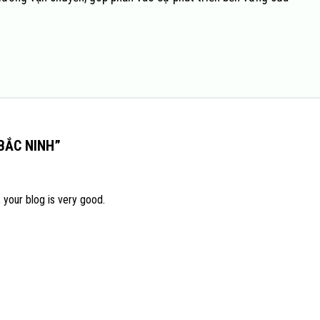
 BẮC NINH
”
, your blog is very good.