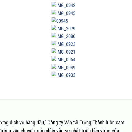
ượng dịch vụ hàng đầu," Công ty Vận tải Trọng Thành luôn cam
đường vận chuyển, góp phần vào sự phát triển bền vững của