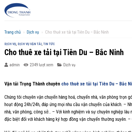
Chuyển
đến
nội
dung
Trang chủ
»
Dịch vụ
»
Cho thuê xe tải tại Tiên Du – Bắc Ninh
DỊCH VỤ
,
DỊCH VỤ VẬN TẢI
,
TIN TỨC
Cho thuê xe tải tại Tiên Du – Bắc Ninh
admin
2349 lượt xem
Dịch vụ
Vận tải Trọng Thành chuyên
cho thuê xe tải tại Tiên Du – Bắc N
Chúng tôi chuyên vận chuyển hàng hoá, chuyển nhà, văn phòng trọn gói
hoạt động 24h/24h, đáp ứng mọi nhu cầu vận chuyển của khách. – Nha
nhà, văn phòng, công sở… – Với kinh nghiệm và sự chuyên nghiệp lâu
đặc biệt đối với khách hàng ký hợp đồng vận chuyển thường xuyên. – 