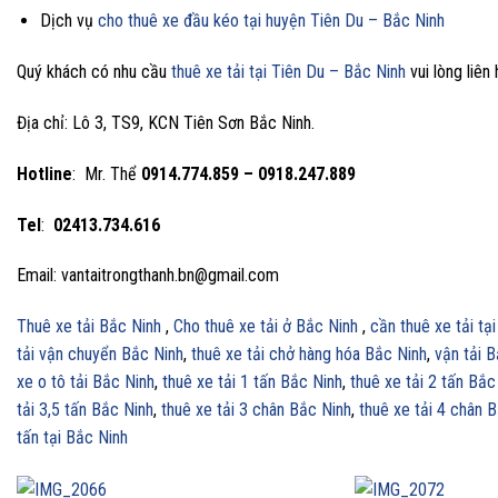
Dịch vụ
cho thuê xe đầu kéo tại huyện Tiên Du – Bắc Ninh
Quý khách có nhu cầu
thuê xe tải tại Tiên Du – Bắc Ninh
vui lòng liên 
Địa chỉ: Lô 3, TS9, KCN Tiên Sơn Bắc Ninh.
Hotline
: Mr. Thể
0914.774.859 – 0918.247.889
Tel
:
02413.734.616
Email: vantaitrongthanh.bn@gmail.com
Thuê xe tải Bắc Ninh
,
Cho thuê xe tải ở Bắc Ninh
,
cần thuê xe tải tạ
tải vận chuyển Bắc Ninh
,
thuê xe tải chở hàng hóa Bắc Ninh
,
vận tải 
xe o tô tải Bắc Ninh
,
thuê xe tải 1 tấn Bắc Ninh
,
thuê xe tải 2 tấn Bắc
tải 3,5 tấn Bắc Ninh
,
thuê xe tải 3 chân Bắc Ninh
,
thuê xe tải 4 chân 
tấn tại Bắc Ninh