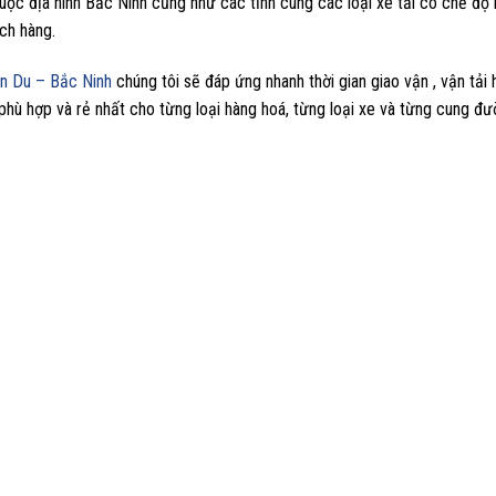
 thuộc địa hình Bắc Ninh cũng như các tỉnh cùng các loại xe tải có chế đ
ch hàng.
iên Du – Bắc Ninh
chúng tôi sẽ đáp ứng nhanh thời gian giao vận , vận tải
hù hợp và rẻ nhất cho từng loại hàng hoá, từng loại xe và từng cung đư