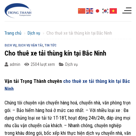
Chuyển
đến
nội
dung
Trang chủ
»
Dịch vụ
»
Cho thuê xe tải thùng kín tại Bắc Ninh
DỊCH VỤ
,
DỊCH VỤ VẬN TẢI
,
TIN TỨC
Cho thuê xe tải thùng kín tại Bắc Ninh
admin
2504 lượt xem
Dịch vụ
Vận tải Trọng Thành chuyên
cho thuê xe tải thùng kín tại Bắc
Ninh
Chúng tôi chuyên vận chuyển hàng hoá, chuyển nhà, văn phòng trọn
gói. – Bảo hiểm hàng hoá ở mức cao nhất. – Với nhiều loại xe : Đa
dạng chủng loại xe tải từ 1T-18T, hoạt động 24h/24h, đáp ứng mọi
nhu cầu vận chuyển của khách. – Nhanh chóng, chuyên nghiệp
trong khâu đóng gói, bốc xếp khi thực hiện dịch vụ chuyển nhà, văn