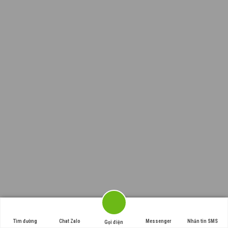
Tìm đường
Chat Zalo
Messenger
Nhắn tin SMS
Gọi điện