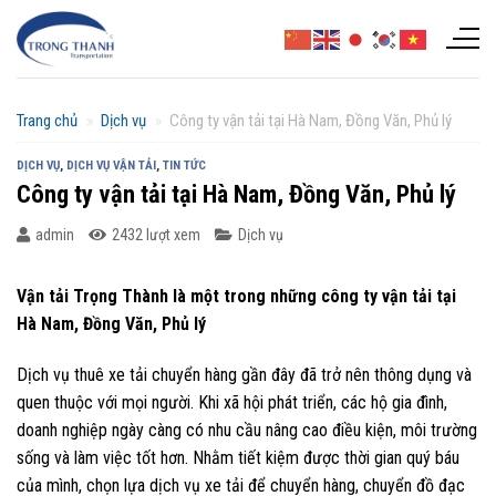
Chuyển
đến
nội
dung
Trang chủ
»
Dịch vụ
»
Công ty vận tải tại Hà Nam, Đồng Văn, Phủ lý
DỊCH VỤ
,
DỊCH VỤ VẬN TẢI
,
TIN TỨC
Công ty vận tải tại Hà Nam, Đồng Văn, Phủ lý
admin
2432 lượt xem
Dịch vụ
Vận tải Trọng Thành là một trong những công ty vận tải tại
Hà Nam, Đồng Văn, Phủ lý
Dịch vụ thuê xe tải chuyển hàng gần đây đã trở nên thông dụng và
quen thuộc với mọi người. Khi xã hội phát triển, các hộ gia đình,
doanh nghiệp ngày càng có nhu cầu nâng cao điều kiện, môi trường
sống và làm việc tốt hơn. Nhằm tiết kiệm được thời gian quý báu
của mình, chọn lựa dịch vụ xe tải để chuyển hàng, chuyển đồ đạc